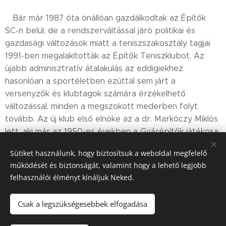
Bár már 1987 óta önállóan gazdálkodtak az Építők
SC-n belül, de a rendszerváltással járó politikai és
gazdasági változások miatt a teniszszakosztály tagjai
1991-ben megalakították az Építők Teniszklubot. Az
újabb adminisztratív átalakulás az eddigiekhez
hasonlóan a sportéletben ezúttal sem járt a
versenyzők és klubtagok számára érzékelhető
változással, minden a megszokott mederben folyt
tovább. Az új klub első elnöke az a dr. Markóczy Miklós
lett, aki már az 1950-es években a Gyárépítők játékosa
volt, majd a szocializmus évtizedei alatt az Építők SC
Sütiket használunk, hogy biztosítsuk a weboldal megfelelő
tenisz szakosztályának vezetője, helyettesének pedig
működését és biztonságát, valamint hogy a lehető legjobb
Varga Gézát választották, aki pedig 19-ben szintén
felhasználói élményt kínáljuk Neked.
még a Gyárépítők játékosaként szerzett korosztályos
magyar bajnoki címet.
Csak a legszükségesebbek elfogadása