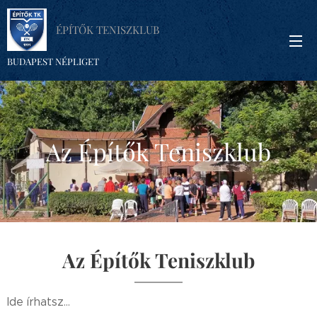
ÉPÍTŐK TENISZKLUB
BUDAPEST NÉPLIGET
Az Építők Teniszklub
Az Építők Teniszklub
Ide írhatsz...