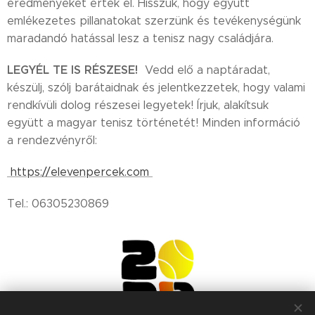
eredményeket értek el. Hisszük, hogy együtt
emlékezetes pillanatokat szerzünk és tevékenységünk
maradandó hatással lesz a tenisz nagy családjára.
LEGYÉL TE IS RÉSZESE!
Vedd elő a naptáradat,
készülj, szólj barátaidnak és jelentkezzetek, hogy valami
rendkívüli dolog részesei legyetek! Írjuk, alakítsuk
együtt a magyar tenisz történetét! Minden információ
a rendezvényről:
https://elevenpercek.com
Tel.: 06305230869