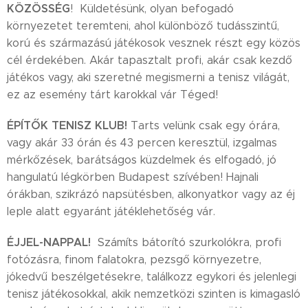
KÖZÖSSÉG
! Küldetésünk, olyan befogadó
környezetet teremteni, ahol különböző tudásszintű,
korú és származású játékosok vesznek részt egy közös
cél érdekében. Akár tapasztalt profi, akár csak kezdő
játékos vagy, aki szeretné megismerni a tenisz világát,
ez az esemény tárt karokkal vár Téged!
ÉPÍTŐK TENISZ KLUB!
Tarts velünk csak egy órára,
vagy akár 33 órán és 43 percen keresztül, izgalmas
mérkőzések, barátságos küzdelmek és elfogadó, jó
hangulatú légkörben Budapest szívében! Hajnali
órákban, szikrázó napsütésben, alkonyatkor vagy az éj
leple alatt egyaránt játéklehetőség vár.
ÉJJEL-NAPPAL!
Számíts bátorító szurkolókra, profi
fotózásra, finom falatokra, pezsgő környezetre,
jókedvű beszélgetésekre, találkozz egykori és jelenlegi
tenisz játékosokkal, akik nemzetközi szinten is kimagasló