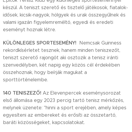
Építők Tenisz Klub egy különleges sporteseménnyel
készül. A teniszt szerető és tisztelő játékosok, fiatalok-
idősek, kicsik-nagyok, hölgyek és urak összegyűlnek és
valami igazán figyelemreméltó, egyedi és eredeti
eseményt hoznak létre.
KÜLÖNLEGES SPORTESEMÉNY!
Nemcsak Guinness
rekordkísérletet tesznek, hanem minden teniszezőt,
teniszt szerető rajongót aki osztozik a tenisz iránti
szenvedélyben, két napig egy közös cél érdekében
összehoznak, hogy beírják magukat a
sporttörténelembe.
140 TENISZEZŐ!
Az Elevenpercek eseménysorozat
első állomása egy 2023 percig tartó tenisz mérkőzés,
melynek üzenete: "hinni a sport erejében, amely képes
egyesíteni az embereket és erősíti az összetartó,
baráti közösségeket, kapcsolatokat.